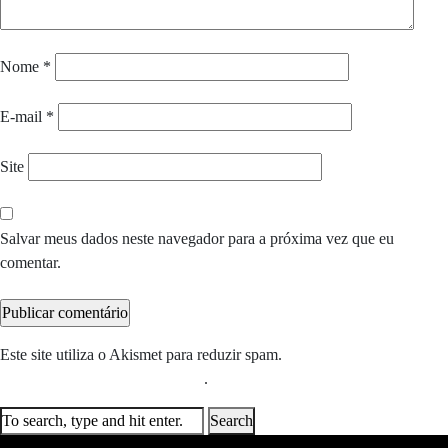
Nome
*
E-mail
*
Site
Salvar meus dados neste navegador para a próxima vez que eu
comentar.
Este site utiliza o Akismet para reduzir spam.
Saiba como seus dados
em comentários são processados
.
Search