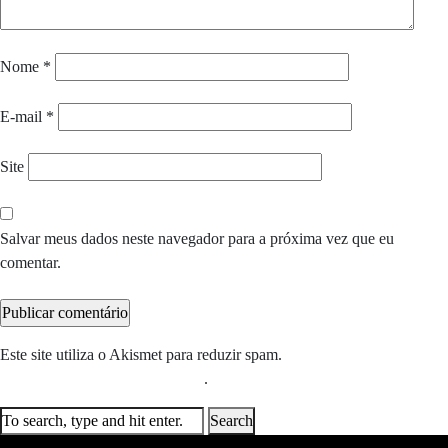
Nome
*
E-mail
*
Site
Salvar meus dados neste navegador para a próxima vez que eu
comentar.
Este site utiliza o Akismet para reduzir spam.
Saiba como seus dados
em comentários são processados
.
Search