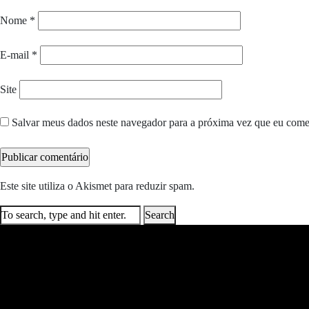
Nome
*
E-mail
*
Site
Salvar meus dados neste navegador para a próxima vez que eu come
Este site utiliza o Akismet para reduzir spam.
Saiba como seus dados e
Search