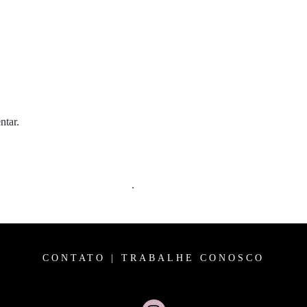
ntar.
m comentários são processados
.
CONTATO
|
TRABALHE CONOSCO