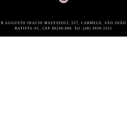
R AUGUSTO INACIO MAFEZZOLI, 537, CARMELO, SÃO JOÃO
BATISTA-SC, CEP 88240-000. Tel: (48) 3939-2331