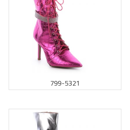
799-5321